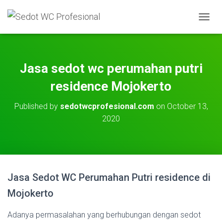
T
O
G
G
L
Jasa sedot wc perumahan putri
E
N
residence Mojokerto
A
V
Published by
sedotwcprofesional.com
on
October 13,
I
2020
G
A
T
I
O
N
Jasa Sedot WC Perumahan Putri residence di
Mojokerto
Adanya permasalahan yang berhubungan dengan sedot