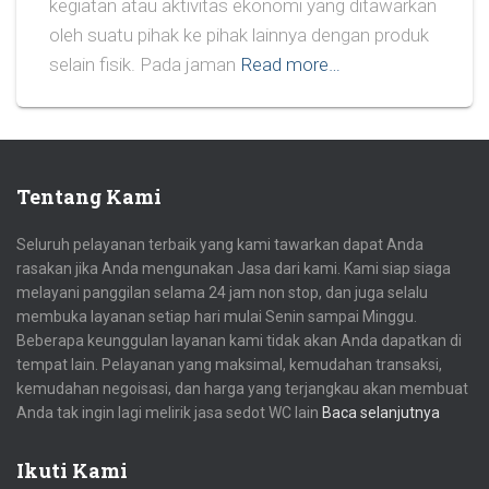
kegiatan atau aktivitas ekonomi yang ditawarkan
oleh suatu pihak ke pihak lainnya dengan produk
selain fisik. Pada jaman
Read more…
Tentang Kami
Seluruh pelayanan terbaik yang kami tawarkan dapat Anda
rasakan jika Anda mengunakan Jasa dari kami. Kami siap siaga
melayani panggilan selama 24 jam non stop, dan juga selalu
membuka layanan setiap hari mulai Senin sampai Minggu.
Beberapa keunggulan layanan kami tidak akan Anda dapatkan di
tempat lain. Pelayanan yang maksimal, kemudahan transaksi,
kemudahan negoisasi, dan harga yang terjangkau akan membuat
Anda tak ingin lagi melirik jasa sedot WC lain
Baca selanjutnya
Ikuti Kami