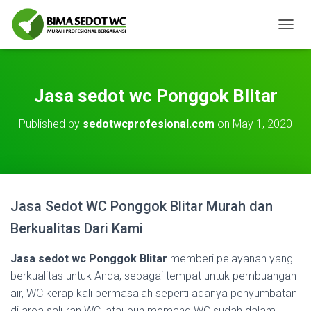
T
O
G
G
L
Jasa sedot wc Ponggok Blitar
E
N
Published by
sedotwcprofesional.com
on
May 1, 2020
A
V
I
G
A
T
Jasa Sedot WC Ponggok Blitar Murah dan
I
O
Berkualitas Dari Kami
N
Jasa sedot wc Ponggok Blitar
memberi pelayanan yang
berkualitas untuk Anda, sebagai tempat untuk pembuangan
air, WC kerap kali bermasalah seperti adanya penyumbatan
di area saluran WC, ataupun memang WC sudah dalam