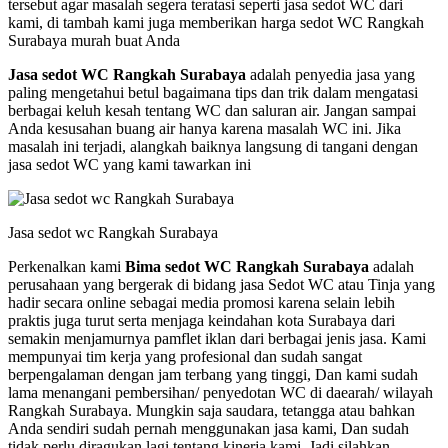
tersebut agar masalah segera teratasi seperti jasa sedot WC dari
kami, di tambah kami juga memberikan harga sedot WC Rangkah
Surabaya murah buat Anda
Jasa sedot WC Rangkah Surabaya
adalah penyedia jasa yang
paling mengetahui betul bagaimana tips dan trik dalam mengatasi
berbagai keluh kesah tentang WC dan saluran air. Jangan sampai
Anda kesusahan buang air hanya karena masalah WC ini. Jika
masalah ini terjadi, alangkah baiknya langsung di tangani dengan
jasa sedot WC yang kami tawarkan ini
Jasa sedot wc Rangkah Surabaya
Perkenalkan kami
Bima sedot WC Rangkah Surabaya
adalah
perusahaan yang bergerak di bidang jasa Sedot WC atau Tinja yang
hadir secara online sebagai media promosi karena selain lebih
praktis juga turut serta menjaga keindahan kota Surabaya dari
semakin menjamurnya pamflet iklan dari berbagai jenis jasa. Kami
mempunyai tim kerja yang profesional dan sudah sangat
berpengalaman dengan jam terbang yang tinggi, Dan kami sudah
lama menangani pembersihan/ penyedotan WC di daearah/ wilayah
Rangkah Surabaya. Mungkin saja saudara, tetangga atau bahkan
Anda sendiri sudah pernah menggunakan jasa kami, Dan sudah
tidak perlu diragukan lagi tentang kinerja kami, Jadi silahkan