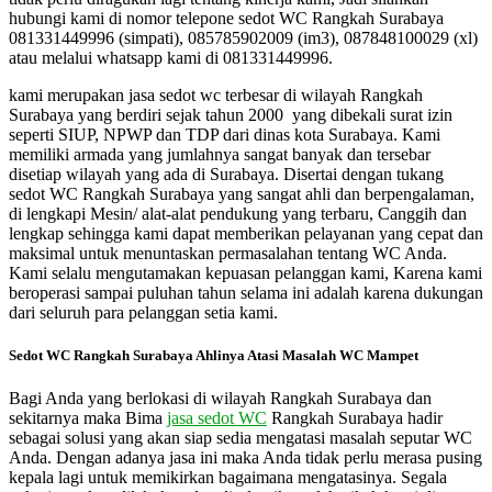
hubungi kami di nomor telepone sedot WC Rangkah Surabaya
081331449996 (simpati), 085785902009 (im3), 087848100029 (xl)
atau melalui whatsapp kami di 081331449996.
kami merupakan jasa sedot wc terbesar di wilayah Rangkah
Surabaya yang berdiri sejak tahun 2000 yang dibekali surat izin
seperti SIUP, NPWP dan TDP dari dinas kota Surabaya. Kami
memiliki armada yang jumlahnya sangat banyak dan tersebar
disetiap wilayah yang ada di Surabaya. Disertai dengan tukang
sedot WC Rangkah Surabaya yang sangat ahli dan berpengalaman,
di lengkapi Mesin/ alat-alat pendukung yang terbaru, Canggih dan
lengkap sehingga kami dapat memberikan pelayanan yang cepat dan
maksimal untuk menuntaskan permasalahan tentang WC Anda.
Kami selalu mengutamakan kepuasan pelanggan kami, Karena kami
beroperasi sampai puluhan tahun selama ini adalah karena dukungan
dari seluruh para pelanggan setia kami.
Sedot WC Rangkah Surabaya Ahlinya Atasi Masalah WC Mampet
Bagi Anda yang berlokasi di wilayah Rangkah Surabaya dan
sekitarnya maka Bima
jasa sedot WC
Rangkah Surabaya hadir
sebagai solusi yang akan siap sedia mengatasi masalah seputar WC
Anda. Dengan adanya jasa ini maka Anda tidak perlu merasa pusing
kepala lagi untuk memikirkan bagaimana mengatasinya. Segala