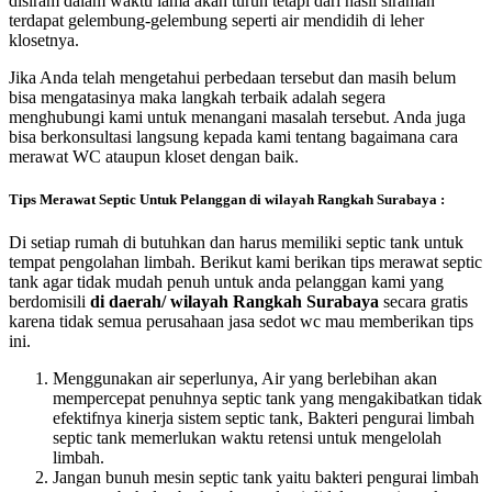
disiram dalam waktu lama akan turun tetapi dari hasil siraman
terdapat gelembung-gelembung seperti air mendidih di leher
klosetnya.
Jika Anda telah mengetahui perbedaan tersebut dan masih belum
bisa mengatasinya maka langkah terbaik adalah segera
menghubungi kami untuk menangani masalah tersebut. Anda juga
bisa berkonsultasi langsung kepada kami tentang bagaimana cara
merawat WC ataupun kloset dengan baik.
Tips Merawat Septic Untuk Pelanggan di wilayah Rangkah Surabaya :
Di setiap rumah di butuhkan dan harus memiliki septic tank untuk
tempat pengolahan limbah. Berikut kami berikan tips merawat septic
tank agar tidak mudah penuh untuk anda pelanggan kami yang
berdomisili
di daerah/ wilayah Rangkah Surabaya
secara gratis
karena tidak semua perusahaan jasa sedot wc mau memberikan tips
ini.
Menggunakan air seperlunya, Air yang berlebihan akan
mempercepat penuhnya septic tank yang mengakibatkan tidak
efektifnya kinerja sistem septic tank, Bakteri pengurai limbah
septic tank memerlukan waktu retensi untuk mengelolah
limbah.
Jangan bunuh mesin septic tank yaitu bakteri pengurai limbah