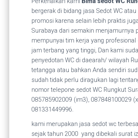
Perkenalkan kami
Bima sedot WC Run
bergerak di bidang jasa Sedot WC atau 
promosi karena selain lebih praktis ju
Surabaya dari semakin menjamurnya pam
mempunyai tim kerja yang profesiona
jam terbang yang tinggi, Dan kami su
penyedotan WC di daearah/ wilayah Ru
tetangga atau bahkan Anda sendiri su
sudah tidak perlu diragukan lagi tentan
nomor telepone sedot WC Rungkut Sur
085785902009 (im3), 087848100029 (xl
081331449996.
kami merupakan jasa sedot wc terbesar
sejak tahun 2000 yang dibekali surat i