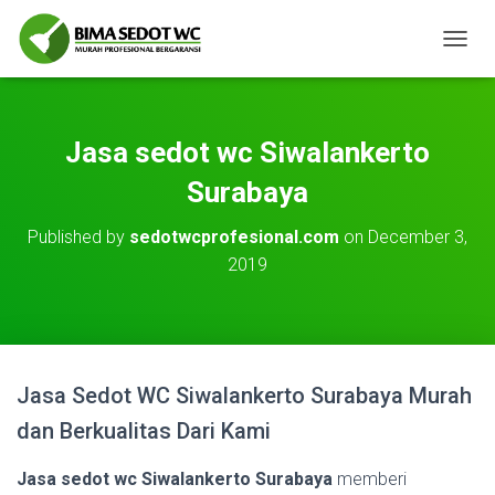
T
O
G
G
L
Jasa sedot wc Siwalankerto
E
N
Surabaya
A
V
Published by
sedotwcprofesional.com
on
December 3,
I
2019
G
A
T
I
O
N
Jasa Sedot WC Siwalankerto Surabaya Murah
dan Berkualitas Dari Kami
Jasa sedot wc Siwalankerto Surabaya
memberi