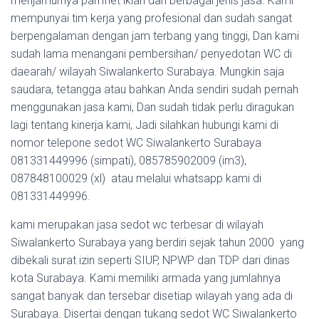
menjamurnya pamflet iklan dari berbagai jenis jasa. Kami
mempunyai tim kerja yang profesional dan sudah sangat
berpengalaman dengan jam terbang yang tinggi, Dan kami
sudah lama menangani pembersihan/ penyedotan WC di
daearah/ wilayah Siwalankerto Surabaya. Mungkin saja
saudara, tetangga atau bahkan Anda sendiri sudah pernah
menggunakan jasa kami, Dan sudah tidak perlu diragukan
lagi tentang kinerja kami, Jadi silahkan hubungi kami di
nomor telepone sedot WC Siwalankerto Surabaya
081331449996 (simpati), 085785902009 (im3),
087848100029 (xl) atau melalui whatsapp kami di
081331449996.
kami merupakan jasa sedot wc terbesar di wilayah
Siwalankerto Surabaya yang berdiri sejak tahun 2000 yang
dibekali surat izin seperti SIUP, NPWP dan TDP dari dinas
kota Surabaya. Kami memiliki armada yang jumlahnya
sangat banyak dan tersebar disetiap wilayah yang ada di
Surabaya. Disertai dengan tukang sedot WC Siwalankerto