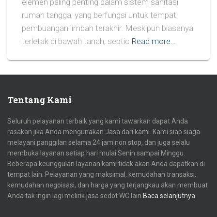
elemen paling penting dalam sistem sanitasi
rumah tangga, yang berfungsi untuk tempat
pembuangan limbah terakhir. Meskipun biasanya
terletak di bawah tanah, septic
Read more…
Tentang Kami
Seluruh pelayanan terbaik yang kami tawarkan dapat Anda
rasakan jika Anda mengunakan Jasa dari kami. Kami siap siaga
melayani panggilan selama 24 jam non stop, dan juga selalu
membuka layanan setiap hari mulai Senin sampai Minggu.
Beberapa keunggulan layanan kami tidak akan Anda dapatkan di
tempat lain. Pelayanan yang maksimal, kemudahan transaksi,
kemudahan negoisasi, dan harga yang terjangkau akan membuat
Anda tak ingin lagi melirik jasa sedot WC lain
Baca selanjutnya