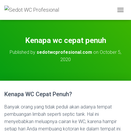
T
O
G
G
L
Kenapa wc cepat penuh
E
N
Published by
sedotwcprofesional.com
on
October 5,
A
2020
V
I
G
A
T
I
O
Kenapa WC Cepat Penuh?
N
Banyak orang yang tidak peduli akan adanya tempat
pembuangan limbah seperti septic tank. Hal ini
menyebabkan meluapnya cairan ke WC, karena hampir
setiap hari Anda membuang kotoran ke dalam tempat ini.