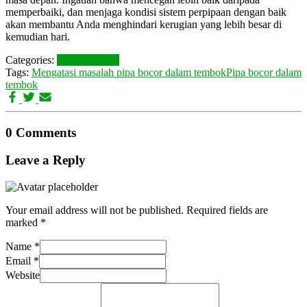
memperbaiki, dan menjaga kondisi sistem perpipaan dengan baik
akan membantu Anda menghindari kerugian yang lebih besar di
kemudian hari.
Categories:
TIPS & TRIK
Tags:
Mengatasi masalah pipa bocor dalam tembok
Pipa bocor dalam
tembok
0 Comments
Leave a Reply
Your email address will not be published.
Required fields are
marked
*
Name
*
Email
*
Website