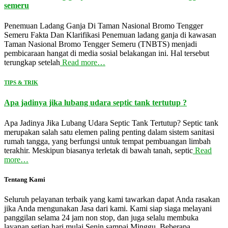
semeru
Penemuan Ladang Ganja Di Taman Nasional Bromo Tengger
Semeru Fakta Dan Klarifikasi Penemuan ladang ganja di kawasan
Taman Nasional Bromo Tengger Semeru (TNBTS) menjadi
pembicaraan hangat di media sosial belakangan ini. Hal tersebut
terungkap setelah
Read more…
TIPS & TRIK
Apa jadinya jika lubang udara septic tank tertutup ?
Apa Jadinya Jika Lubang Udara Septic Tank Tertutup? Septic tank
merupakan salah satu elemen paling penting dalam sistem sanitasi
rumah tangga, yang berfungsi untuk tempat pembuangan limbah
terakhir. Meskipun biasanya terletak di bawah tanah, septic
Read
more…
Tentang Kami
Seluruh pelayanan terbaik yang kami tawarkan dapat Anda rasakan
jika Anda mengunakan Jasa dari kami. Kami siap siaga melayani
panggilan selama 24 jam non stop, dan juga selalu membuka
layanan setiap hari mulai Senin sampai Minggu. Beberapa