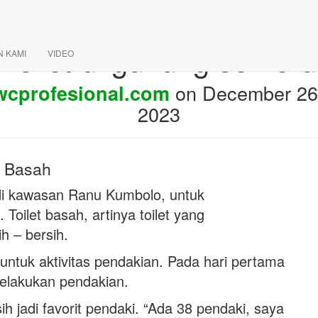
Toilet di gunung semeru
N KAMI
VIDEO
on
December 26
wcprofesional.com
2023
t Basah
 di kawasan Ranu Kumbolo, untuk
Toilet basah, artinya toilet yang
h – bersih.
ntuk aktivitas pendakian. Pada hari pertama
elakukan pendakian.
jadi favorit pendaki. “Ada 38 pendaki, saya