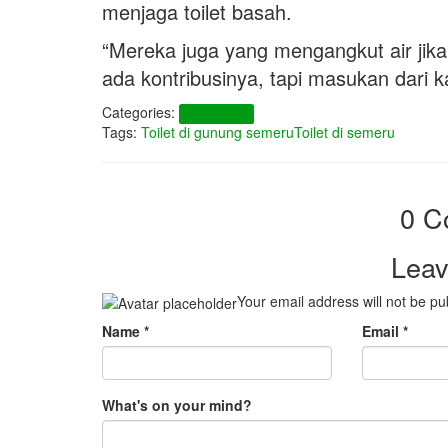
menjaga toilet basah.
“Mereka juga yang mengangkut air jik
ada kontribusinya, tapi masukan dari ka
Categories:
TIPS & TRIK
Tags:
Toilet di gunung semeru
Toilet di semeru
0 C
Leav
Your email address will not be pu
Name
*
Email
*
What's on your mind?