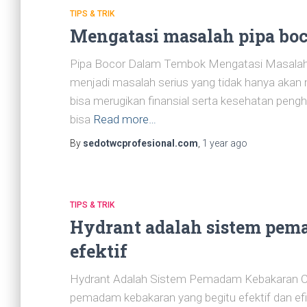
TIPS & TRIK
Mengatasi masalah pipa bo
Pipa Bocor Dalam Tembok Mengatasi Masalah
menjadi masalah serius yang tidak hanya akan
bisa merugikan finansial serta kesehatan pengh
bisa
Read more…
By
sedotwcprofesional.com
,
1 year
ago
TIPS & TRIK
Hydrant adalah sistem pem
efektif
Hydrant Adalah Sistem Pemadam Kebakaran Can
pemadam kebakaran yang begitu efektif dan efi