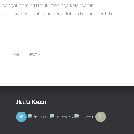
si sangat penting untuk menjaga kelancaran
luruh proses, mulai dari pengelolaan bahan mentah
…
198
NEXT
Ikuti Kami