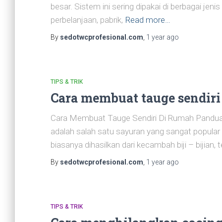
besar. Sistem ini sering dipakai di berbagai jen
perbelanjaan, pabrik,
Read more…
By
sedotwcprofesional.com
,
1 year
ago
TIPS & TRIK
Cara membuat tauge sendiri
Cara Membuat Tauge Sendiri Di Rumah Panduan
adalah salah satu sayuran yang sangat popular 
biasanya dihasilkan dari kecambah biji – bijian,
By
sedotwcprofesional.com
,
1 year
ago
TIPS & TRIK