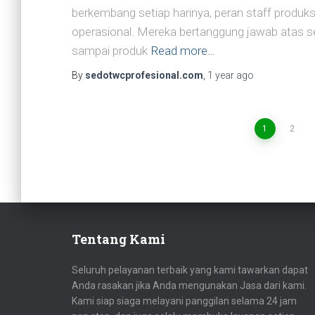
berkembang setiap harinya, peran staff produk
operasional. Mereka bertanggung jawab atas se
sampai produk
Read more…
By
sedotwcprofesional.com
,
1 year
ago
Posts
1
2
navigation
Tentang Kami
Seluruh pelayanan terbaik yang kami tawarkan dapat
Anda rasakan jika Anda mengunakan Jasa dari kami.
Kami siap siaga melayani panggilan selama 24 jam