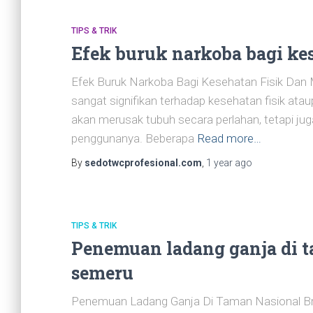
TIPS & TRIK
Efek buruk narkoba bagi ke
Efek Buruk Narkoba Bagi Kesehatan Fisik Da
sangat signifikan terhadap kesehatan fisik at
akan merusak tubuh secara perlahan, tetapi ju
penggunanya. Beberapa
Read more…
By
sedotwcprofesional.com
,
1 year
ago
TIPS & TRIK
Penemuan ladang ganja di t
semeru
Penemuan Ladang Ganja Di Taman Nasional Br