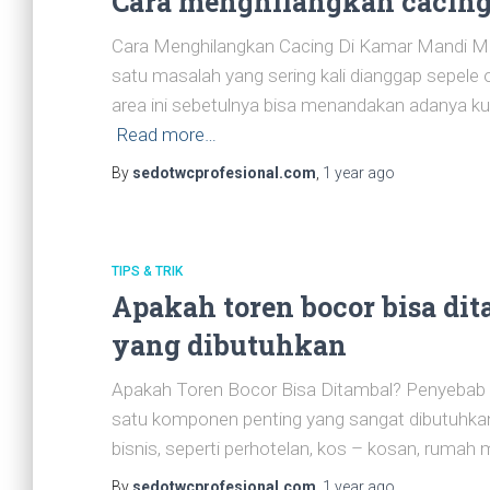
Cara menghilangkan cacing
Cara Menghilangkan Cacing Di Kamar Mandi Mud
satu masalah yang sering kali dianggap sepele
area ini sebetulnya bisa menandakan adanya k
Read more…
By
sedotwcprofesional.com
,
1 year
ago
TIPS & TRIK
Apakah toren bocor bisa dit
yang dibutuhkan
Apakah Toren Bocor Bisa Ditambal? Penyebab T
satu komponen penting yang sangat dibutuhk
bisnis, seperti perhotelan, kos – kosan, rumah
By
sedotwcprofesional.com
,
1 year
ago