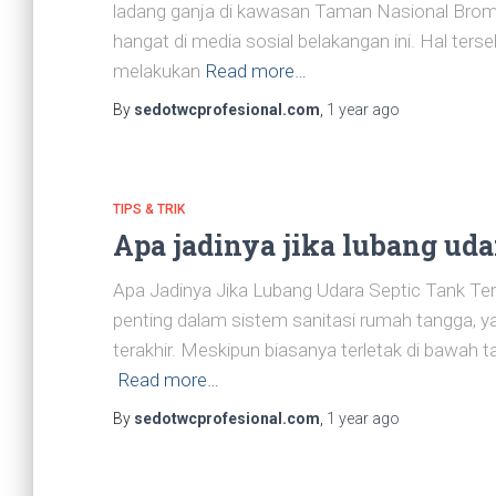
ladang ganja di kawasan Taman Nasional Bro
hangat di media sosial belakangan ini. Hal ter
melakukan
Read more…
By
sedotwcprofesional.com
,
1 year
ago
TIPS & TRIK
Apa jadinya jika lubang udar
Apa Jadinya Jika Lubang Udara Septic Tank Ter
penting dalam sistem sanitasi rumah tangga, 
terakhir. Meskipun biasanya terletak di bawah 
Read more…
By
sedotwcprofesional.com
,
1 year
ago