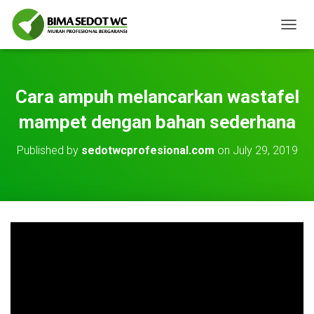
T
O
G
G
L
Cara ampuh melancarkan wastafel
E
N
mampet dengan bahan sederhana
A
V
Published by
sedotwcprofesional.com
on
July 29, 2019
I
G
A
T
I
O
N