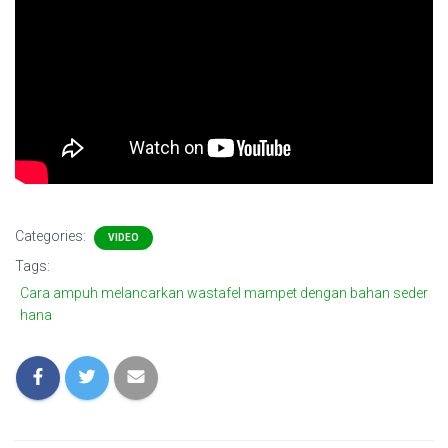
Categories:
VIDEO
Tags:
Cara ampuh melancarkan wastafel mampet dengan bahan seder
hana