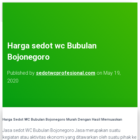
TOGGLE NAVIGATION
BERANDA
TENTANG KAMI
KONTAK KAMI
Harga sedot wc Bubulan
LAYANAN KAMI
VIDEO
Bojonegoro
Published by
sedotwcprofesional.com
on
May 19,
2020
Harga Sedot WC Bubulan Bojonegoro Murah Dengan Hasil Memuaskan
Jasa sedot WC Bubulan Bojonegoro Jasa merupakan suatu
kegiatan atau aktivitas ekonomi yang ditawarkan oleh suatu pihak ke