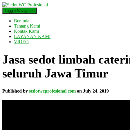
Toggle Navigation
Beranda
Tentang Kami
Kontak Kami
LAYANAN KAMI
VIDEO
Jasa sedot limbah cate
seluruh Jawa Timur
Published by
sedotwcprofesional.com
on
July 24, 2019