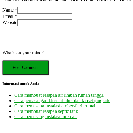
Name
*
Email
*
Website
What's on your mind?
Informasi untuk Anda
Cara membuat resapan air limbah rumah tangga
Cara pemasangan kloset duduk dan kloset jongkok
Cara memasang instalasi air bersih di rumah
Cara membuat resapan septic tank
Cara memasang instalasi toren air