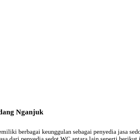
ndang Nganjuk
iliki berbagai keunggulan sebagai penyedia jasa sed
 dari penyedia sedot WC antara lain seperti berikut i