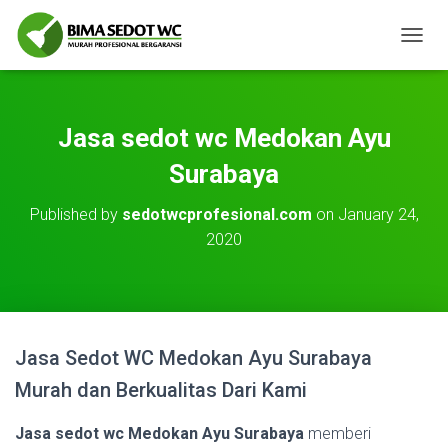
T
O
G
G
L
Jasa sedot wc Medokan Ayu
E
N
Surabaya
A
V
Published by
sedotwcprofesional.com
on
January 24,
I
2020
G
A
T
I
O
N
Jasa Sedot WC Medokan Ayu Surabaya
Murah dan Berkualitas Dari Kami
Jasa sedot wc Medokan Ayu Surabaya
memberi