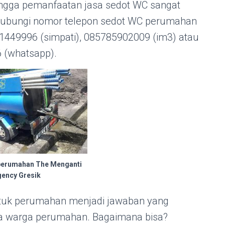
gga pemanfaatan jasa sedot WC sangat
. Hubungi nomor telepon sedot WC perumahan
1449996 (simpati), 085785902009 (im3) atau
 (whatsapp).
perumahan The Menganti
ency Gresik
tuk perumahan menjadi jawaban yang
a warga perumahan. Bagaimana bisa?