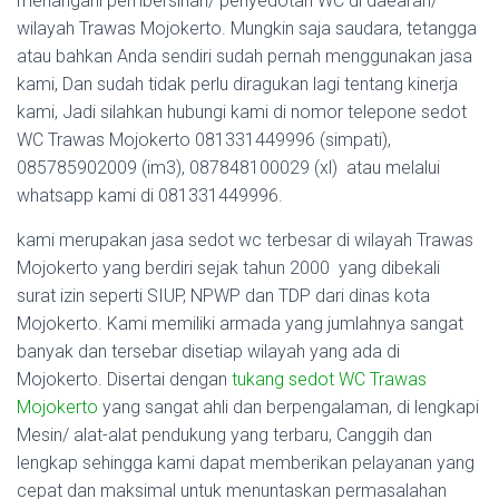
menangani pembersihan/ penyedotan WC di daearah/
wilayah Trawas Mojokerto. Mungkin saja saudara, tetangga
atau bahkan Anda sendiri sudah pernah menggunakan jasa
kami, Dan sudah tidak perlu diragukan lagi tentang kinerja
kami, Jadi silahkan hubungi kami di nomor telepone sedot
WC Trawas Mojokerto 081331449996 (simpati),
085785902009 (im3), 087848100029 (xl) atau melalui
whatsapp kami di 081331449996.
kami merupakan jasa sedot wc terbesar di wilayah Trawas
Mojokerto yang berdiri sejak tahun 2000 yang dibekali
surat izin seperti SIUP, NPWP dan TDP dari dinas kota
Mojokerto. Kami memiliki armada yang jumlahnya sangat
banyak dan tersebar disetiap wilayah yang ada di
Mojokerto. Disertai dengan
tukang sedot WC Trawas
Mojokerto
yang sangat ahli dan berpengalaman, di lengkapi
Mesin/ alat-alat pendukung yang terbaru, Canggih dan
lengkap sehingga kami dapat memberikan pelayanan yang
cepat dan maksimal untuk menuntaskan permasalahan