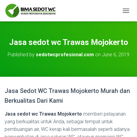
T
O
G
G
L
Jasa sedot wc Trawas Mojokerto
E
N
Published by
sedotwcprofesional.com
on
June 6, 2019
A
V
I
G
A
T
Jasa Sedot WC Trawas Mojokerto Murah dan
I
O
Berkualitas Dari Kami
N
Jasa sedot wc Trawas Mojokerto
memberi pelayanan
yang berkualitas untuk Anda, sebagai tempat untuk
pembuangan air, WC kerap kali bermasalah seperti adanya
penyumbatan di area saluran WC, ataupun memang WC