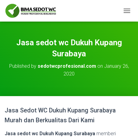
T
O
G
G
L
Jasa sedot wc Dukuh Kupang
E
N
Surabaya
A
V
Published by
sedotwcprofesional.com
on
January 26,
I
2020
G
A
T
I
O
N
Jasa Sedot WC Dukuh Kupang Surabaya
Murah dan Berkualitas Dari Kami
Jasa sedot wc Dukuh Kupang Surabaya
memberi