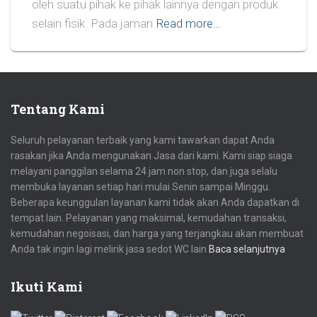
oleh suatu pihak ke pihak lainnya dengan produk
selain fisik. Pada jaman
Read more…
Tentang Kami
Seluruh pelayanan terbaik yang kami tawarkan dapat Anda
rasakan jika Anda mengunakan Jasa dari kami. Kami siap siaga
melayani panggilan selama 24 jam non stop, dan juga selalu
membuka layanan setiap hari mulai Senin sampai Minggu.
Beberapa keunggulan layanan kami tidak akan Anda dapatkan di
tempat lain. Pelayanan yang maksimal, kemudahan transaksi,
kemudahan negoisasi, dan harga yang terjangkau akan membuat
Anda tak ingin lagi melirik jasa sedot WC lain
Baca selanjutnya
Ikuti Kami