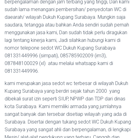
berpengalaman dengan jam terbang yang tinggi, Dan kami
sudah lama menangani pembersihan/ penyedotan WC di
daearah/ wilayah Dukuh Kupang Surabaya. Mungkin saja
saudara, tetangga atau bahkan Anda sendiri sudah pernah
menggunakan jasa kami, Dan sudah tidak perlu diragukan
lagi tentang kinerja kami, Jadi silahkan hubungi kami di
nomor telepone sedot WC Dukuh Kupang Surabaya
081331449996 (simpati), 085785902009 (im3),
087848100029 (xl) atau melalui whatsapp kami di
081331449996.
kami merupakan jasa sedot wc terbesar di wilayah Dukuh
Kupang Surabaya yang berdiri sejak tahun 2000 yang
dibekali surat izin seperti SIUP, NPWP dan TDP dari dinas
kota Surabaya. Kami memiliki armada yang jumlahnya
sangat banyak dan tersebar disetiap wilayah yang ada di
Surabaya. Disertai dengan tukang sedot WC Dukuh Kupang
Surabaya yang sangat ahli dan berpengalaman, di lengkapi
Mesin/ alat-alat pendukung yang terbaru, Canggih dan