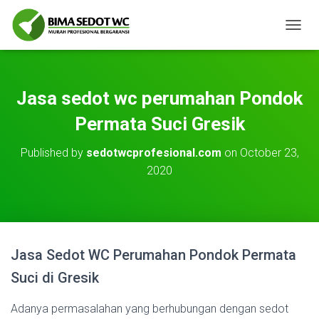
T
O
G
G
L
Jasa sedot wc perumahan Pondok
E
N
Permata Suci Gresik
A
V
Published by
sedotwcprofesional.com
on
October 23,
I
2020
G
A
T
I
O
N
Jasa Sedot WC Perumahan Pondok Permata
Suci di Gresik
Adanya permasalahan yang berhubungan dengan sedot