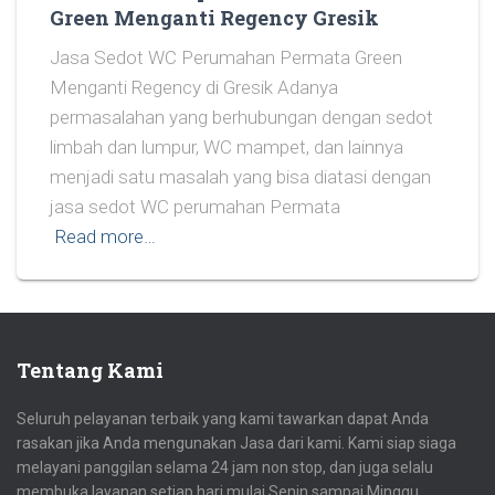
Green Menganti Regency Gresik
Jasa Sedot WC Perumahan Permata Green
Menganti Regency di Gresik Adanya
permasalahan yang berhubungan dengan sedot
limbah dan lumpur, WC mampet, dan lainnya
menjadi satu masalah yang bisa diatasi dengan
jasa sedot WC perumahan Permata
Read more…
Tentang Kami
Seluruh pelayanan terbaik yang kami tawarkan dapat Anda
rasakan jika Anda mengunakan Jasa dari kami. Kami siap siaga
melayani panggilan selama 24 jam non stop, dan juga selalu
membuka layanan setiap hari mulai Senin sampai Minggu.